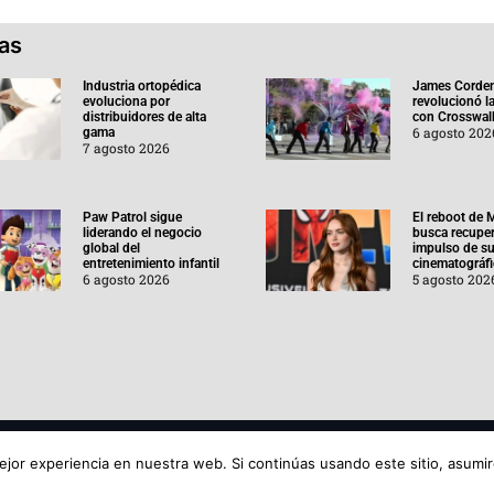
ias
Industria ortopédica
James Corde
evoluciona por
revolucionó l
distribuidores de alta
con Crosswal
6 agosto 202
gama
7 agosto 2026
Paw Patrol sigue
El reboot de 
liderando el negocio
busca recuper
global del
impulso de su
entretenimiento infantil
cinematográf
6 agosto 2026
5 agosto 202
Aviso de
jor experiencia en nuestra web. Si continúas usando este sitio, asumi