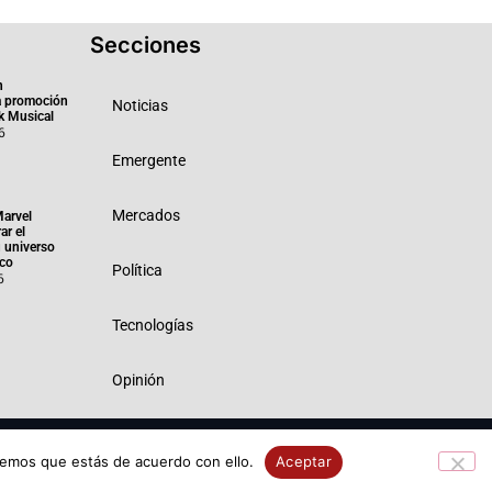
Secciones
n
a promoción
Noticias
k Musical
6
Emergente
Mercados
Marvel
ar el
 universo
ico
Política
6
Tecnologías
Opinión
 Privacidad
Política de Cookies
remos que estás de acuerdo con ello.
Aceptar