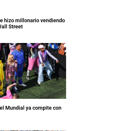
se hizo millonario vendiendo
all Street
el Mundial ya compite con