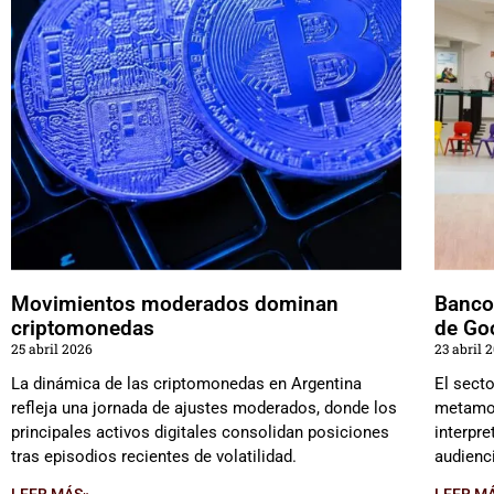
Movimientos moderados dominan
Banco
criptomonedas
de Go
25 abril 2026
23 abril 
La dinámica de las criptomonedas en Argentina
El sect
refleja una jornada de ajustes moderados, donde los
metamor
principales activos digitales consolidan posiciones
interpr
tras episodios recientes de volatilidad.
audienc
LEER MÁS»
LEER M