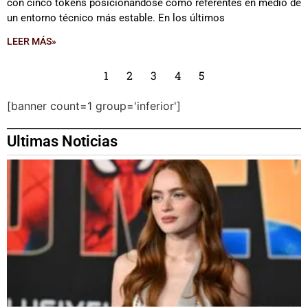
con cinco tokens posicionándose como referentes en medio de
un entorno técnico más estable. En los últimos
LEER MÁS»
1
2
3
4
5
[banner count=1 group='inferior']
Ultimas Noticias