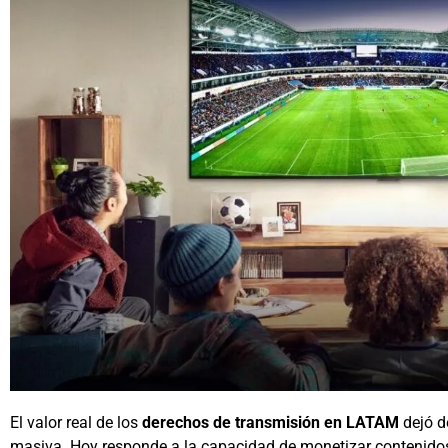
El valor real de los
derechos de transmisión en LATAM
dejó d
masiva. Hoy responde a la capacidad de monetizar contenidos