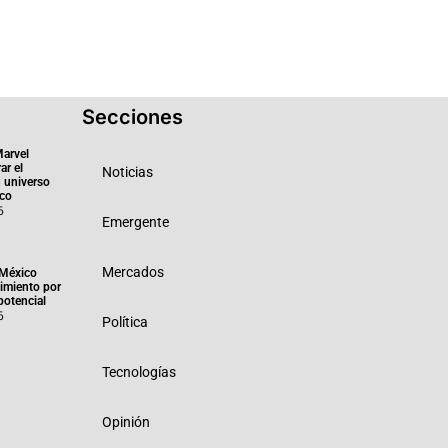
Secciones
Marvel
ar el
Noticias
 universo
ico
6
Emergente
Mercados
México
imiento por
potencial
6
Política
Tecnologías
Opinión