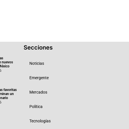
Secciones
as
e nuevos
Noticias
México
6
Emergente
as favoritas
Mercados
minan un
nario
6
Política
Tecnologías