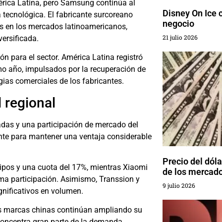
mérica Latina, pero Samsung continúa al
Disney On Ice c
 tecnológica. El fabricante surcoreano
negocio
s en los mercados latinoamericanos,
21 julio 2026
versificada.
n para el sector. América Latina registró
mo año, impulsados por la recuperación de
gias comerciales de los fabricantes.
 regional
adas y una participación de mercado del
ente para mantener una ventaja considerable
Precio del dól
ipos y una cuota del 17%, mientras Xiaomi
de los mercad
sma participación. Asimismo, Transsion y
9 julio 2026
gnificativos en volumen.
as marcas chinas continúan ampliando su
oncentra gran parte de la demanda