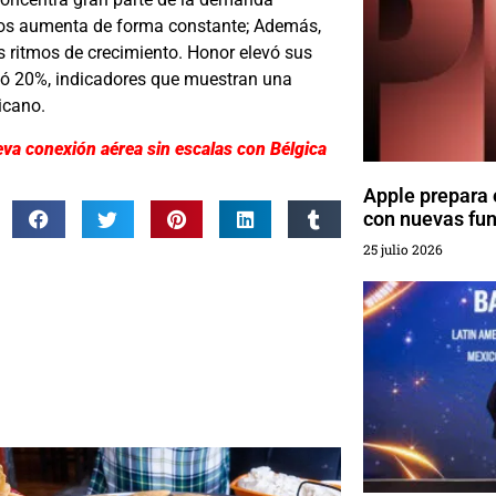
ricos aumenta de forma constante; Además,
s ritmos de crecimiento. Honor elevó sus
ió 20%, indicadores que muestran una
icano.
ueva conexión aérea sin escalas con Bélgica
Apple prepara 
con nuevas fun
25 julio 2026