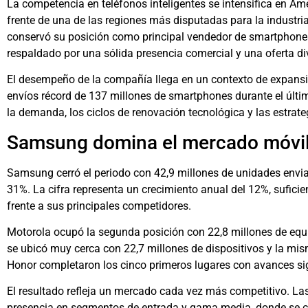
La competencia en teléfonos inteligentes se intensifica en A
frente de una de las regiones más disputadas para la industria
conservó su posición como principal vendedor de smartphone
respaldado por una sólida presencia comercial y una oferta di
El desempeño de la compañía llega en un contexto de expansió
envíos récord de 137 millones de smartphones durante el últi
la demanda, los ciclos de renovación tecnológica y las estrate
Samsung domina el mercado móvil
Samsung cerró el periodo con 42,9 millones de unidades envi
31%. La cifra representa un crecimiento anual del 12%, sufici
frente a sus principales competidores.
Motorola ocupó la segunda posición con 22,8 millones de equ
se ubicó muy cerca con 22,7 millones de dispositivos y la mi
Honor completaron los cinco primeros lugares con avances si
El resultado refleja un mercado cada vez más competitivo. L
presencia en segmentos de entrada y gama media, donde se c