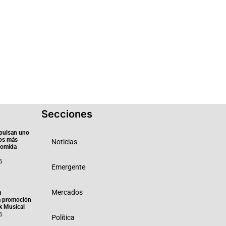
Secciones
pulsan uno
ios más
Noticias
 comida
6
Emergente
Mercados
n
a promoción
k Musical
6
Política