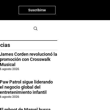
Suscribirse
icias
James Corden revolucionó la
promoción con Crosswalk
Musical
6 agosto 2026
Paw Patrol sigue liderando
el negocio global del
entretenimiento infantil
6 agosto 2026
El reboot de Marvel busca