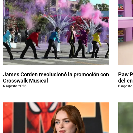
James Corden revolucionó la promoción con
Paw Pa
Crosswalk Musical
del en
6 agosto 2026
6 agosto