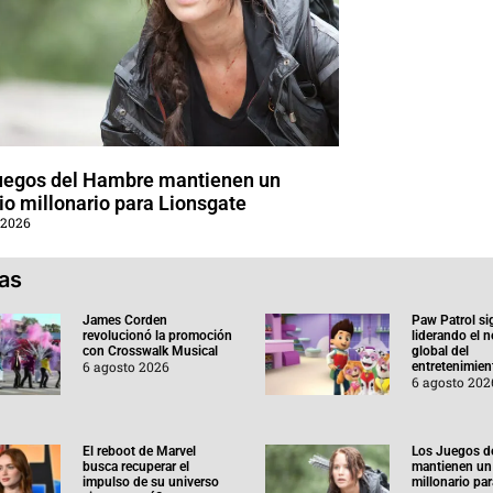
uegos del Hambre mantienen un
o millonario para Lionsgate
 2026
ias
James Corden
Paw Patrol si
revolucionó la promoción
liderando el 
con Crosswalk Musical
global del
6 agosto 2026
entretenimient
6 agosto 202
El reboot de Marvel
Los Juegos d
busca recuperar el
mantienen un
impulso de su universo
millonario pa