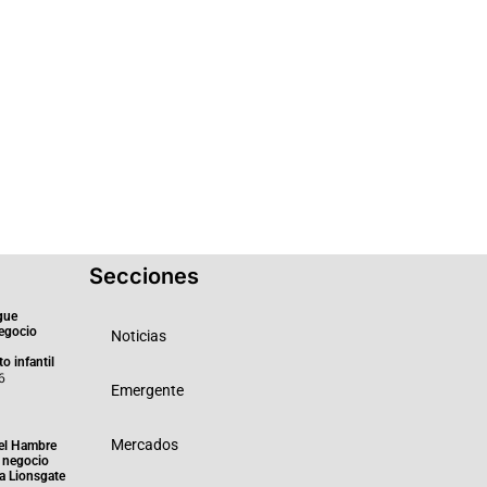
Secciones
gue
negocio
Noticias
o infantil
6
Emergente
Mercados
el Hambre
 negocio
ra Lionsgate