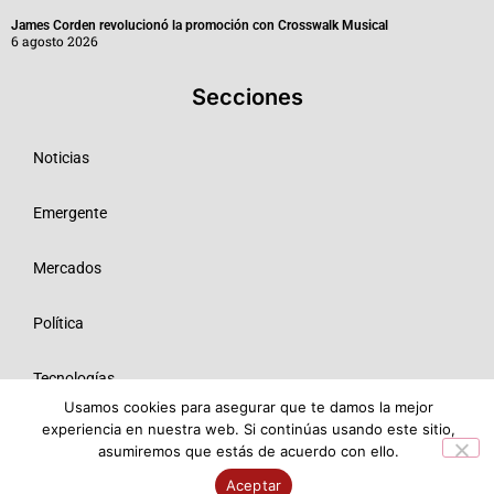
James Corden revolucionó la promoción con Crosswalk Musical
6 agosto 2026
Secciones
Noticias
Emergente
Mercados
Política
Tecnologías
Usamos cookies para asegurar que te damos la mejor
experiencia en nuestra web. Si continúas usando este sitio,
Opinión
asumiremos que estás de acuerdo con ello.
© 2026 Todos los derechos reservados ME SRL.
Aceptar