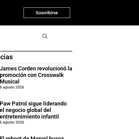
Suscribirse
icias
James Corden revolucionó la
promoción con Crosswalk
Musical
6 agosto 2026
Paw Patrol sigue liderando
el negocio global del
entretenimiento infantil
6 agosto 2026
El reboot de Marvel busca