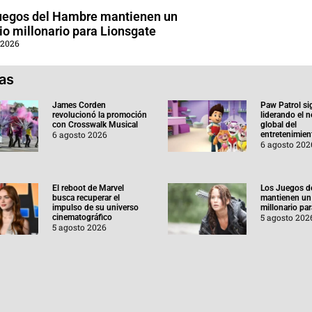
uegos del Hambre mantienen un
o millonario para Lionsgate
 2026
ias
James Corden
Paw Patrol si
revolucionó la promoción
liderando el 
con Crosswalk Musical
global del
6 agosto 2026
entretenimient
6 agosto 202
El reboot de Marvel
Los Juegos d
busca recuperar el
mantienen un
impulso de su universo
millonario pa
5 agosto 202
cinematográfico
5 agosto 2026