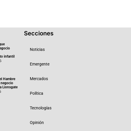
Secciones
gue
negocio
Noticias
o infantil
6
Emergente
Mercados
el Hambre
 negocio
ra Lionsgate
6
Política
Tecnologías
Opinión