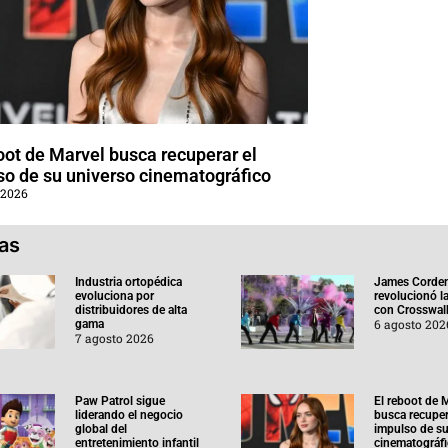
oot de Marvel busca recuperar el
so de su universo cinematográfico
 2026
ias
Industria ortopédica
James Corde
evoluciona por
revolucionó l
distribuidores de alta
con Crosswal
6 agosto 202
gama
7 agosto 2026
Paw Patrol sigue
El reboot de 
liderando el negocio
busca recuper
global del
impulso de su
entretenimiento infantil
cinematográf