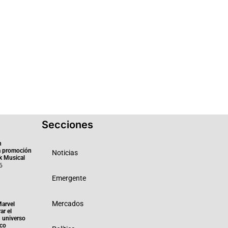
Secciones
n
a promoción
Noticias
k Musical
6
Emergente
Mercados
Marvel
ar el
 universo
ico