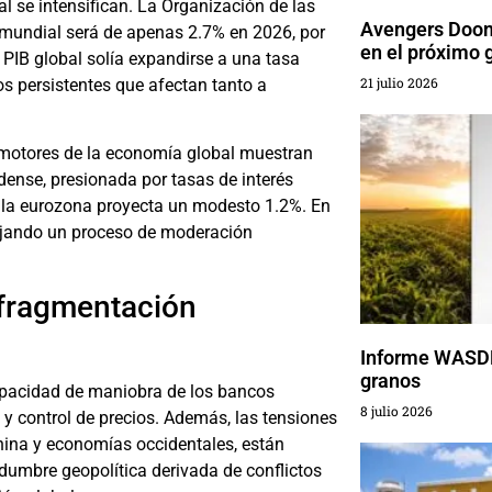
l se intensifican. La Organización de las
Avengers Doom
mundial será de apenas 2.7% en 2026, por
en el próximo 
 PIB global solía expandirse a una tasa
21 julio 2026
os persistentes que afectan tanto a
s motores de la economía global muestran
ense, presionada por tasas de interés
e la eurozona proyecta un modesto 1.2%. En
lejando un proceso de moderación
y fragmentación
Informe WASDE
granos
capacidad de maniobra de los bancos
8 julio 2026
a y control de precios. Además, las tensiones
China y economías occidentales, están
idumbre geopolítica derivada de conflictos