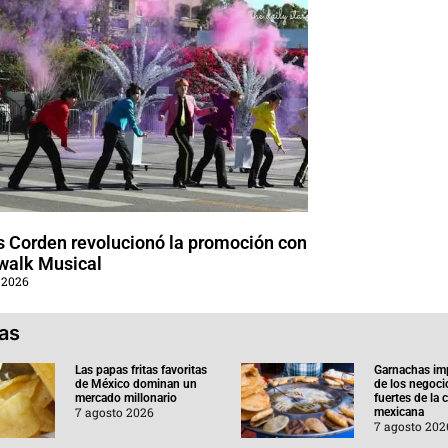
 Corden revolucionó la promoción con
walk Musical
 2026
ias
Las papas fritas favoritas
Garnachas im
de México dominan un
de los negoc
mercado millonario
fuertes de la
7 agosto 2026
mexicana
7 agosto 202