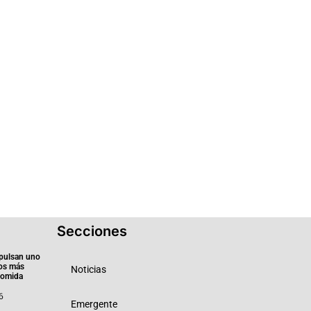
Secciones
pulsan uno
ios más
Noticias
 comida
6
Emergente