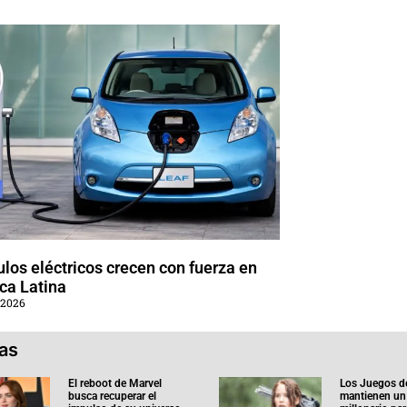
los eléctricos crecen con fuerza en
ca Latina
 2026
ias
El reboot de Marvel
Los Juegos d
busca recuperar el
mantienen un