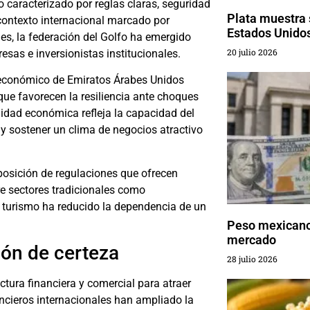
caracterizado por reglas claras, seguridad
Plata muestra 
n contexto internacional marcado por
Estados Unido
les, la federación del Golfo ha emergido
20 julio 2026
sas e inversionistas institucionales.
o económico de Emiratos Árabes Unidos
que favorecen la resiliencia ante choques
lidad económica refleja la capacidad del
n y sostener un clima de negocios atractivo
sposición de regulaciones que ofrecen
tre sectores tradicionales como
 turismo ha reducido la dependencia de un
Peso mexicano 
mercado
ión de certeza
28 julio 2026
ctura financiera y comercial para atraer
ncieros internacionales han ampliado la