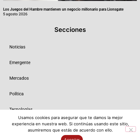
Los Juegos del Hambre mantienen un negocio millonario para Lionsgate
5 agosto 2026
Secciones
Noticias
Emergente
Mercados
Política
Tecnologías
Usamos cookies para asegurar que te damos la mejor
experiencia en nuestra web. Si continúas usando este sitio,
Opinión
asumiremos que estás de acuerdo con ello.
© 2026 Todos los derechos reservados ME SRL.
Aceptar