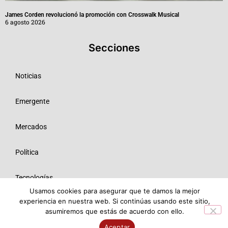
James Corden revolucionó la promoción con Crosswalk Musical
6 agosto 2026
Secciones
Noticias
Emergente
Mercados
Política
Tecnologías
Usamos cookies para asegurar que te damos la mejor
experiencia en nuestra web. Si continúas usando este sitio,
Opinión
asumiremos que estás de acuerdo con ello.
© 2026 Todos los derechos reservados ME SRL.
Aceptar