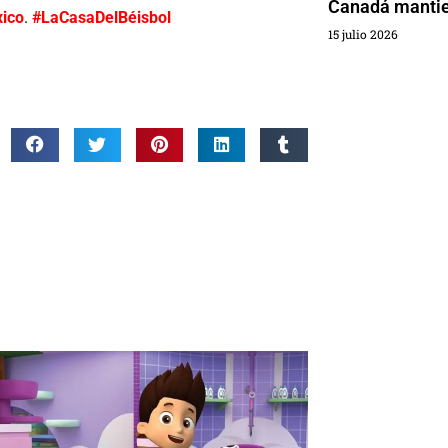
Canadá mantien
ico
.
#LaCasaDelBéisbol
15 julio 2026