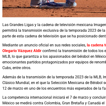
Las Grandes Ligas y la cadena de televisión mexicana Imagen
permitirá la transmisión exclusiva de la temporada 2023 de l
parte de esta cadena de televisión que se ha posicionado dentr
Mediante un anuncio oficial en sus redes sociales,
la cadena 
Olegario Vázquez Aldir
confirmó la transmisión de todos los 
MLB, lo que garantiza a los apasionados del béisbol en México 
emocionantes partidos protagonizados por equipos de renomb
Cubs, entre otros.
Además de la transmisión de la temporada 2023 de la MLB, Im
Clásico Mundial, en el que la Selección Mexicana de Béisbol s
12 de marzo en uno de los encuentros más esperados de la fase
La competencia internacional iniciará el 7 de marzo y conclui
México se medirá contra Colombia, Gran Bretaña y Canadá el