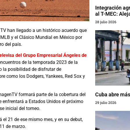
Integración ag
al T-MEC: Alej
28 julio 2026
TV han llegado a un histórico acuerdo que
a MLB y el Clásico Mundial en México por
o del país.
televisa del Grupo Empresarial Ángeles de
encuentros de la temporada 2023 de la
la posibilidad de disfrutar de
re como los Dodgers, Yankees, Red Sox y
Cuba abre más 
agenTV formará parte de la cobertura del
e enfrentará a Estados Unidos el próximo
29 julio 2026
 inicial del torneo.
rá el 21 de ese mismo mes, y en su debut,
 11 de marzo.