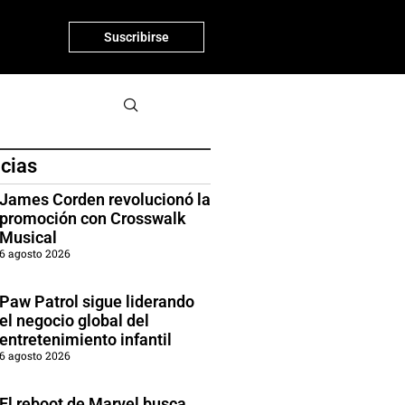
Suscribirse
icias
James Corden revolucionó la
promoción con Crosswalk
Musical
6 agosto 2026
Paw Patrol sigue liderando
el negocio global del
entretenimiento infantil
6 agosto 2026
El reboot de Marvel busca