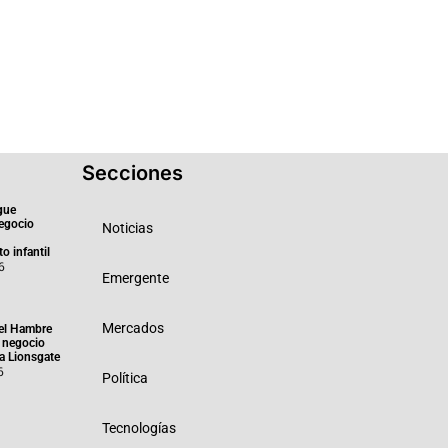
Secciones
gue
negocio
Noticias
o infantil
6
Emergente
Mercados
el Hambre
 negocio
ra Lionsgate
6
Política
Tecnologías