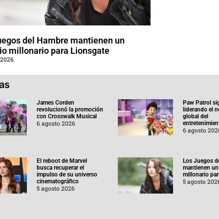
uegos del Hambre mantienen un
o millonario para Lionsgate
 2026
ias
James Corden
Paw Patrol si
revolucionó la promoción
liderando el 
con Crosswalk Musical
global del
6 agosto 2026
entretenimient
6 agosto 202
El reboot de Marvel
Los Juegos d
busca recuperar el
mantienen un
impulso de su universo
millonario pa
5 agosto 202
cinematográfico
5 agosto 2026