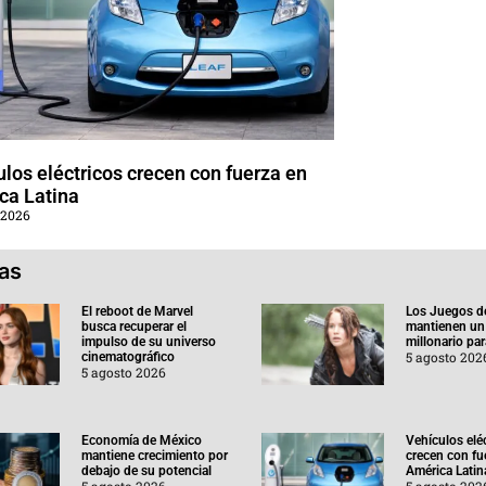
los eléctricos crecen con fuerza en
ca Latina
 2026
ias
El reboot de Marvel
Los Juegos d
busca recuperar el
mantienen un
impulso de su universo
millonario pa
5 agosto 202
cinematográfico
5 agosto 2026
Economía de México
Vehículos elé
mantiene crecimiento por
crecen con fu
debajo de su potencial
América Latin