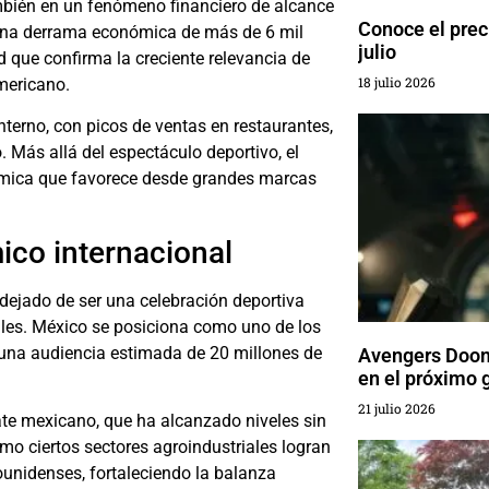
ambién en un fenómeno financiero de alcance
Conoce el preci
a una derrama económica de más de 6 mil
julio
d que confirma la creciente relevancia de
18 julio 2026
mericano.
nterno, con picos de ventas en restaurantes,
. Más allá del espectáculo deportivo, el
ómica que favorece desde grandes marcas
co internacional
 dejado de ser una celebración deportiva
les. México se posiciona como uno de los
 una audiencia estimada de 20 millones de
Avengers Doom
en el próximo 
21 julio 2026
te mexicano, que ha alcanzado niveles sin
ómo ciertos sectores agroindustriales logran
unidenses, fortaleciendo la balanza