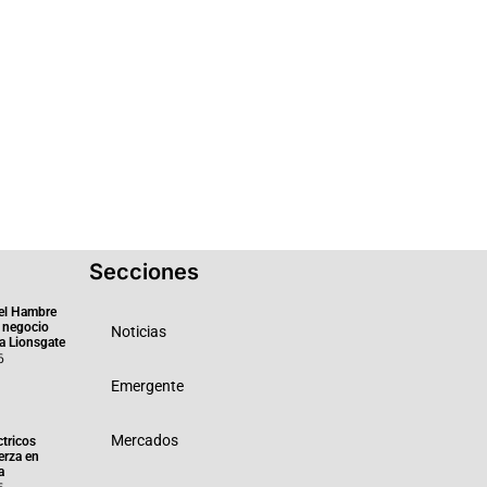
Secciones
el Hambre
 negocio
Noticias
ra Lionsgate
6
Emergente
Mercados
ctricos
erza en
a