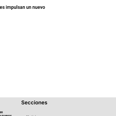
s impulsan un nuevo
Secciones
as
e nuevos