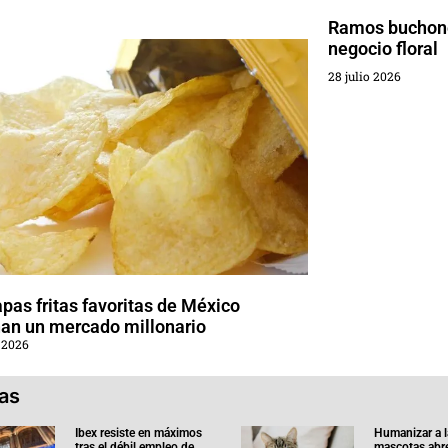
Ramos buchone
negocio floral
28 julio 2026
pas fritas favoritas de México
an un mercado millonario
 2026
ias
Ibex resiste en máximos
Humanizar a l
tras el débil empleo de
mascotas abr