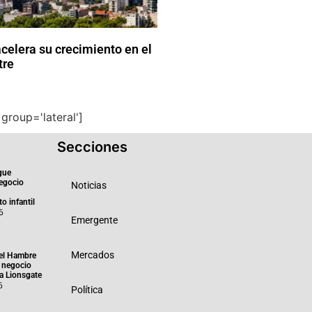
celera su crecimiento en el
tre
group='lateral']
Secciones
gue
negocio
Noticias
o infantil
6
Emergente
Mercados
el Hambre
 negocio
ra Lionsgate
6
Política