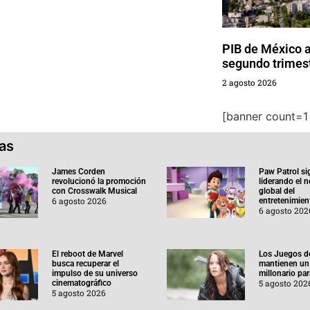
PIB de México a
segundo trimes
2 agosto 2026
[banner count=1 
ias
James Corden
Paw Patrol si
revolucionó la promoción
liderando el 
con Crosswalk Musical
global del
6 agosto 2026
entretenimient
6 agosto 202
El reboot de Marvel
Los Juegos d
busca recuperar el
mantienen un
impulso de su universo
millonario pa
5 agosto 202
cinematográfico
5 agosto 2026