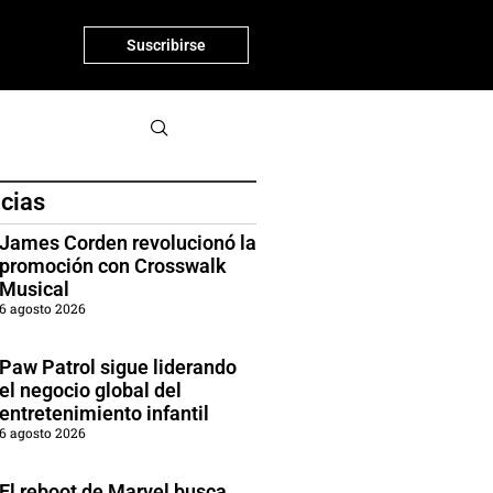
Suscribirse
icias
James Corden revolucionó la
promoción con Crosswalk
Musical
6 agosto 2026
Paw Patrol sigue liderando
el negocio global del
entretenimiento infantil
6 agosto 2026
El reboot de Marvel busca