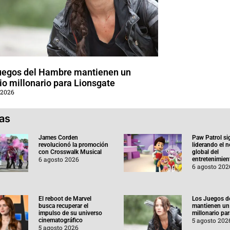
uegos del Hambre mantienen un
o millonario para Lionsgate
 2026
ias
James Corden
Paw Patrol si
revolucionó la promoción
liderando el 
con Crosswalk Musical
global del
6 agosto 2026
entretenimient
6 agosto 202
El reboot de Marvel
Los Juegos d
busca recuperar el
mantienen un
impulso de su universo
millonario pa
5 agosto 202
cinematográfico
5 agosto 2026