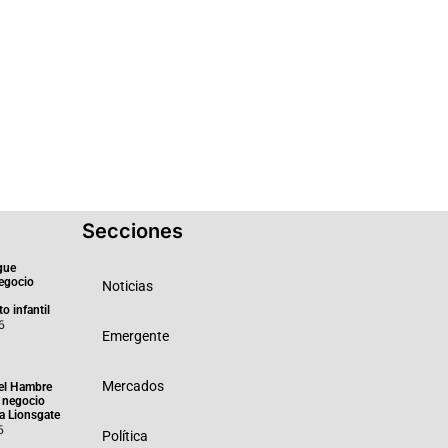
Secciones
gue
negocio
Noticias
o infantil
6
Emergente
Mercados
el Hambre
 negocio
ra Lionsgate
6
Política