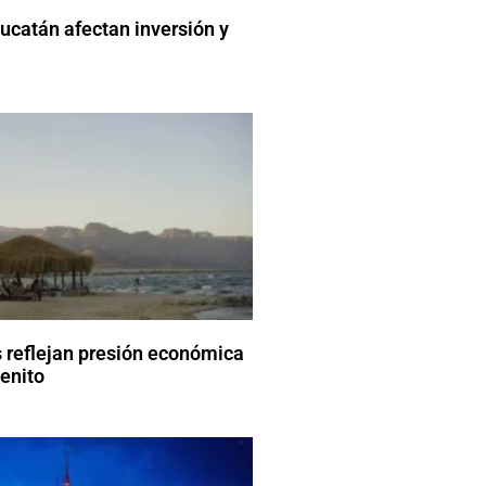
catán afectan inversión y
 reflejan presión económica
enito