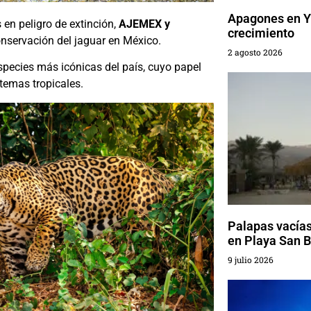
Apagones en Yu
en peligro de extinción,
AJEMEX y
crecimiento
nservación del jaguar en México.
2 agosto 2026
species más icónicas del país, cuyo papel
stemas tropicales.
Palapas vacías
en Playa San B
9 julio 2026