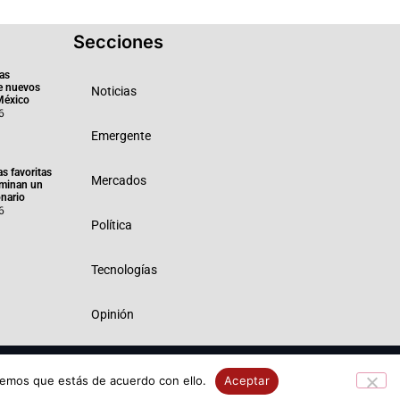
Secciones
as
e nuevos
Noticias
México
6
Emergente
as favoritas
Mercados
minan un
nario
6
Política
Tecnologías
Opinión
 Privacidad
Política de Cookies
remos que estás de acuerdo con ello.
Aceptar