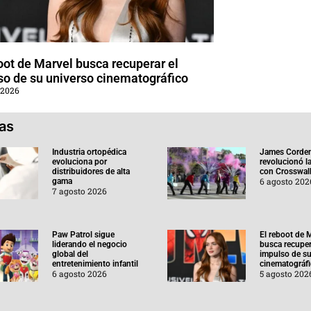
oot de Marvel busca recuperar el
so de su universo cinematográfico
 2026
ias
Industria ortopédica
James Corde
evoluciona por
revolucionó l
distribuidores de alta
con Crosswal
6 agosto 202
gama
7 agosto 2026
Paw Patrol sigue
El reboot de 
liderando el negocio
busca recuper
global del
impulso de su
entretenimiento infantil
cinematográf
6 agosto 2026
5 agosto 202