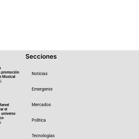
Secciones
n
a promoción
Noticias
k Musical
6
Emergente
Mercados
Marvel
ar el
 universo
ico
Política
6
Tecnologías