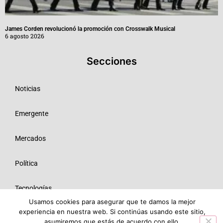
James Corden revolucionó la promoción con Crosswalk Musical
6 agosto 2026
Secciones
Noticias
Emergente
Mercados
Política
Tecnologías
Usamos cookies para asegurar que te damos la mejor
experiencia en nuestra web. Si continúas usando este sitio,
Opinión
asumiremos que estás de acuerdo con ello.