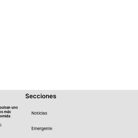
Secciones
pulsan uno
ios más
Noticias
 comida
6
Emergente