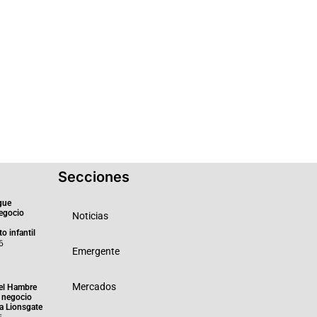
Secciones
gue
negocio
Noticias
o infantil
6
Emergente
Mercados
el Hambre
 negocio
ra Lionsgate