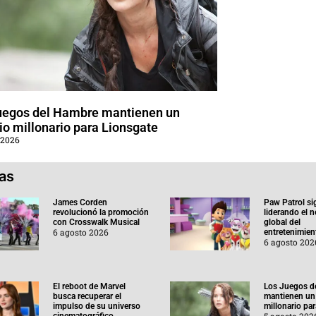
uegos del Hambre mantienen un
o millonario para Lionsgate
 2026
ias
James Corden
Paw Patrol si
revolucionó la promoción
liderando el 
con Crosswalk Musical
global del
6 agosto 2026
entretenimient
6 agosto 202
El reboot de Marvel
Los Juegos d
busca recuperar el
mantienen un
impulso de su universo
millonario pa