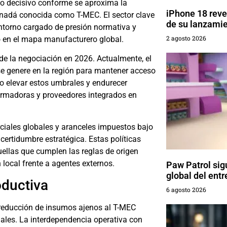
o decisivo conforme se aproxima la
iPhone 18 reve
anadá conocida como T-MEC. El sector clave
de su lanzami
entorno cargado de presión normativa y
2 agosto 2026
o en el mapa manufacturero global.
de la negociación en 2026. Actualmente, el
se genere en la región para mantener acceso
o elevar estos umbrales y endurecer
 armadoras y proveedores integrados en
ciales globales y aranceles impuestos bajo
ertidumbre estratégica. Estas políticas
ellas que cumplen las reglas de origen
n local frente a agentes externos.
Paw Patrol sig
global del entr
oductiva
6 agosto 2026
a reducción de insumos ajenos al T-MEC
nales. La interdependencia operativa con