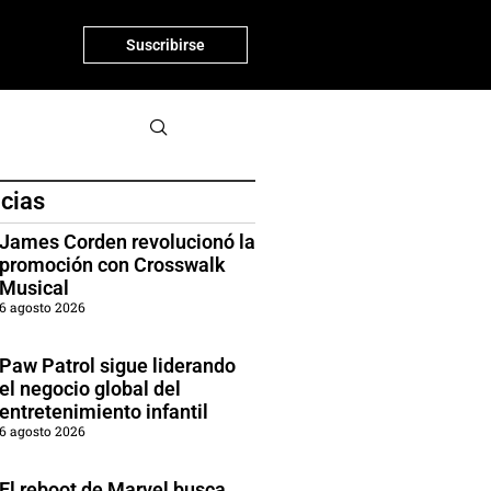
Suscribirse
icias
James Corden revolucionó la
promoción con Crosswalk
Musical
6 agosto 2026
Paw Patrol sigue liderando
el negocio global del
entretenimiento infantil
6 agosto 2026
El reboot de Marvel busca