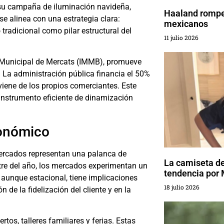
 su campaña de iluminación navideña,
Haaland rompe 
e alinea con una estrategia clara:
mexicanos
tradicional como pilar estructural del
11 julio 2026
t Municipal de Mercats (IMMB), promueve
 La administración pública financia el 50%
oviene de los propios comerciantes. Este
instrumento eficiente de dinamización
conómico
mercados representan una palanca de
La camiseta de
stre del año, los mercados experimentan un
tendencia por
, aunque estacional, tiene implicaciones
18 julio 2026
 de la fidelización del cliente y en la
os, talleres familiares y ferias. Estas