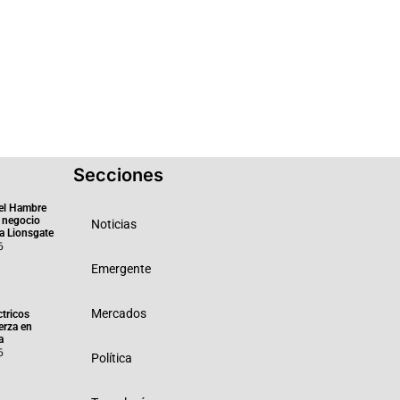
Secciones
el Hambre
 negocio
Noticias
ra Lionsgate
6
Emergente
Mercados
ctricos
erza en
a
6
Política