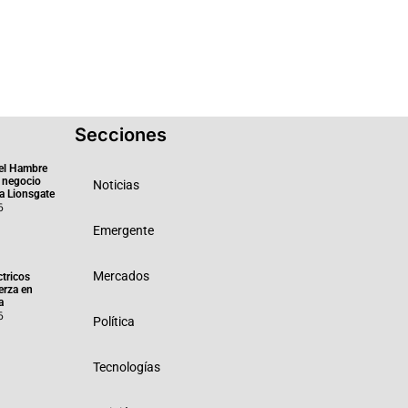
Secciones
el Hambre
 negocio
Noticias
ra Lionsgate
6
Emergente
Mercados
ctricos
erza en
a
6
Política
Tecnologías