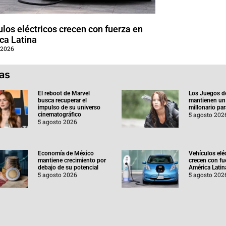
los eléctricos crecen con fuerza en
ca Latina
 2026
ias
El reboot de Marvel
Los Juegos d
busca recuperar el
mantienen un
impulso de su universo
millonario pa
5 agosto 202
cinematográfico
5 agosto 2026
Economía de México
Vehículos elé
mantiene crecimiento por
crecen con fu
debajo de su potencial
América Latin
5 agosto 2026
5 agosto 202