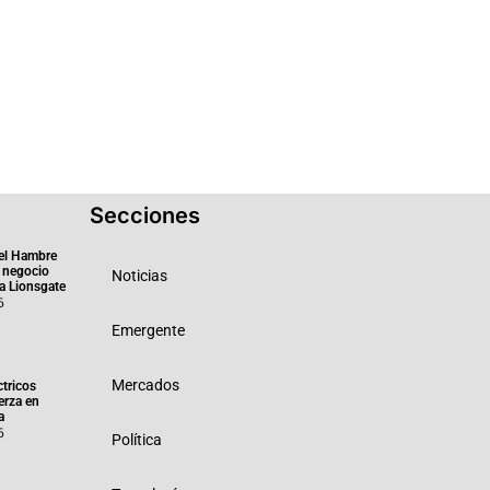
Secciones
el Hambre
 negocio
Noticias
ra Lionsgate
6
Emergente
Mercados
ctricos
erza en
a
6
Política