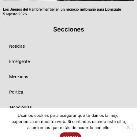
Los Juegos del Hambre mantienen un negocio millonario para Lionsgate
5 agosto 2026
Secciones
Noticias
Emergente
Mercados
Política
Tecnologías
Usamos cookies para asegurar que te damos la mejor
experiencia en nuestra web. Si continúas usando este sitio,
Opinión
asumiremos que estás de acuerdo con ello.
© 2026 Todos los derechos reservados ME SRL.
Aceptar