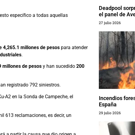
Deadpool sorp
el panel de A
esto específico a todas aquellas
27 julio 2026
e 4,265.1 millones de pesos
para atender
dustriales
.
9 millones de pesos
y han sucedido
200
an registrado 792 siniestros.
-Ku-A2 en la Sonda de Campeche, el
Incendios fore
España
29 julio 2026
il 613 reclamaciones, es decir, un
rá a partir la causa que dio origen a