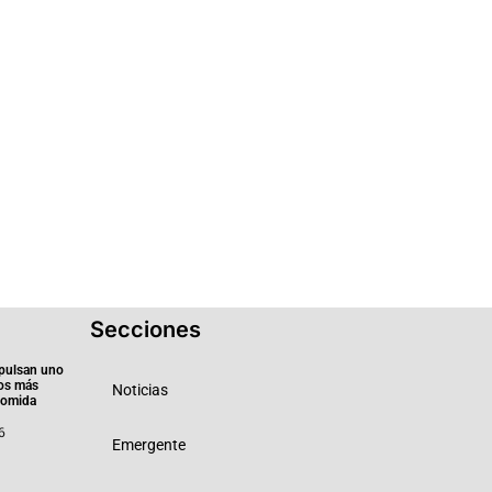
Secciones
pulsan uno
ios más
Noticias
 comida
6
Emergente