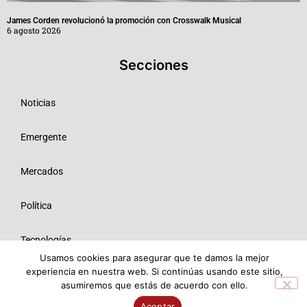
James Corden revolucionó la promoción con Crosswalk Musical
6 agosto 2026
Secciones
Noticias
Emergente
Mercados
Política
Tecnologías
Usamos cookies para asegurar que te damos la mejor
experiencia en nuestra web. Si continúas usando este sitio,
Opinión
asumiremos que estás de acuerdo con ello.
© 2026 Todos los derechos reservados ME SRL.
Aceptar