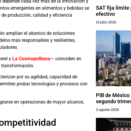
io depende cada vez más de la innovación y
SAT fija límite
entos emergentes en alimentos y bebidas se
efectivo
 de producción, calidad y eficiencia
13 julio 2026
olo amplían el abanico de soluciones
delos más responsables y resilientes,
uladores.
erel y
La Cosmopolitana
— coinciden en
 transformación.
cterizan por su agilidad, capacidad de
permiten probar tecnologías y procesos con
PIB de México 
segundo trime
egrarse en operaciones de mayor alcance,
2 agosto 2026
ompetitividad