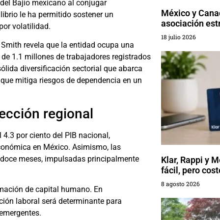
del Bajío mexicano al conjugar
México y Cana
librio le ha permitido sostener un
asociación est
or volatilidad.
18 julio 2026
 Smith revela que la entidad ocupa una
de 1.1 millones de trabajadores registrados
ólida diversificación sectorial que abarca
lo que mitiga riesgos de dependencia en un
ección regional
4.3 por ciento del PIB nacional,
económica en México. Asimismo, las
os doce meses, impulsadas principalmente
Klar, Rappi y 
fácil, pero cos
8 agosto 2026
formación de capital humano. En
ación laboral será determinante para
 emergentes.