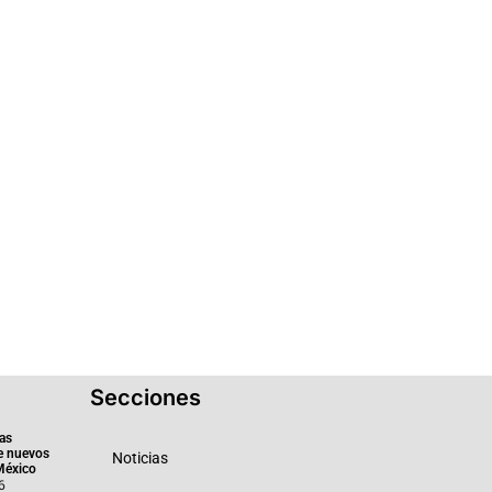
Secciones
as
e nuevos
Noticias
México
6