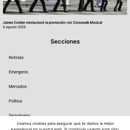
James Corden revolucionó la promoción con Crosswalk Musical
6 agosto 2026
Secciones
Noticias
Emergente
Mercados
Política
Tecnologías
Usamos cookies para asegurar que te damos la mejor
experiencia en nuestra web. Si continúas usando este sitio,
Opinión