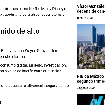
Víctor Gonzále
, plataformas como
Netflix
,
Max
y
Disney+
decena de canc
traordinaria para atraer suscriptores y
10 julio 2026
nido de alto
 Bundy
o
John Wayne Gacy
suelen
las plataformas.
onsumo digital. Misterio, investigación,
s niveles de interés entre audiencias
PIB de México 
segundo trime
e
una apuesta relativamente segura dentro
2 agosto 2026
o