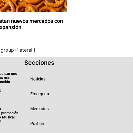
istan nuevos mercados con
expansión
group='lateral']
Secciones
pulsan uno
ios más
Noticias
 comida
6
Emergente
Mercados
n
a promoción
k Musical
6
Política