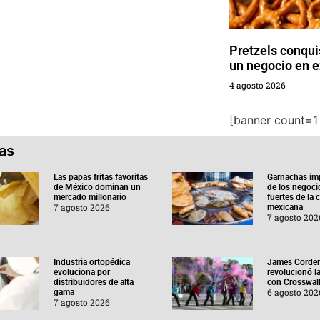
Pretzels conqu
un negocio en 
4 agosto 2026
[banner count=1 
ias
Las papas fritas favoritas
Garnachas im
de México dominan un
de los negoc
mercado millonario
fuertes de la
7 agosto 2026
mexicana
7 agosto 202
Industria ortopédica
James Corde
evoluciona por
revolucionó l
distribuidores de alta
con Crosswal
6 agosto 202
gama
7 agosto 2026