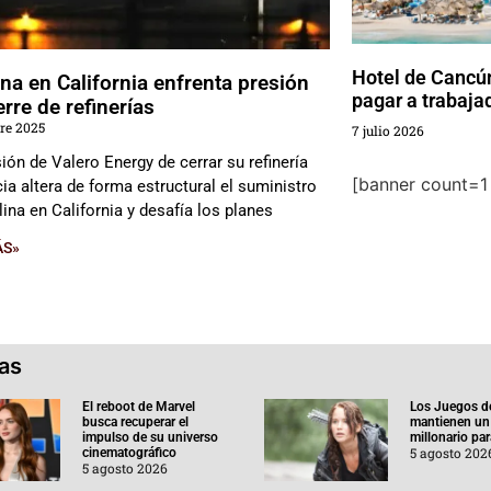
Hotel de Cancú
na en California enfrenta presión
pagar a trabaja
erre de refinerías
re 2025
7 julio 2026
ión de Valero Energy de cerrar su refinería
[banner count=1 
ia altera de forma estructural el suministro
ina en California y desafía los planes
ÁS»
ias
El reboot de Marvel
Los Juegos d
busca recuperar el
mantienen un
impulso de su universo
millonario pa
5 agosto 202
cinematográfico
5 agosto 2026