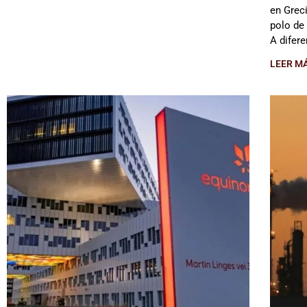
en Grec
polo de
A difere
LEER M