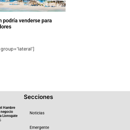
n podría venderse para
dores
group='lateral']
Secciones
el Hambre
 negocio
Noticias
ra Lionsgate
6
Emergente