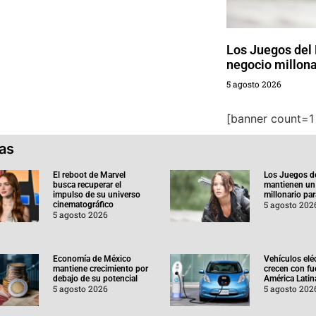
Los Juegos del
negocio millona
5 agosto 2026
[banner count=1 
ias
El reboot de Marvel
Los Juegos d
busca recuperar el
mantienen un
impulso de su universo
millonario pa
5 agosto 202
cinematográfico
5 agosto 2026
Economía de México
Vehículos elé
mantiene crecimiento por
crecen con fu
debajo de su potencial
América Latin
5 agosto 2026
5 agosto 202