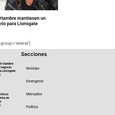
 Hambre mantienen un
rio para Lionsgate
group='lateral']
Secciones
el Hambre
 negocio
Noticias
ra Lionsgate
6
Emergente
Mercados
ctricos
erza en
a
6
Política