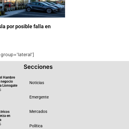
la por posible falla en
group='lateral']
Secciones
el Hambre
 negocio
Noticias
ra Lionsgate
6
Emergente
Mercados
ctricos
erza en
a
6
Política