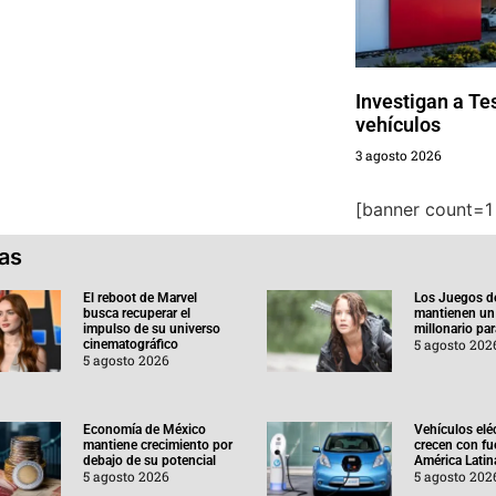
Investigan a Tes
vehículos
3 agosto 2026
[banner count=1 
ias
El reboot de Marvel
Los Juegos d
busca recuperar el
mantienen un
impulso de su universo
millonario pa
5 agosto 202
cinematográfico
5 agosto 2026
Economía de México
Vehículos elé
mantiene crecimiento por
crecen con fu
debajo de su potencial
América Latin
5 agosto 2026
5 agosto 202