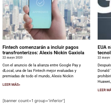
Fintech comenzarán a incluir pagos
EUA n
transfronterizos: Alexis Nickin Gaxiola
tecno
22 mayo 2020
22 mayo
Con el anuncio de la alianza entre Google Pay y
Después
dLocal, una de las Fintech mejor evaluadas y
Donald 
premiadas de todo el mundo, Alexis Nickin
prohibi
Huawei,
LEER MÁS»
LEER M
[banner count=1 group='inferior']