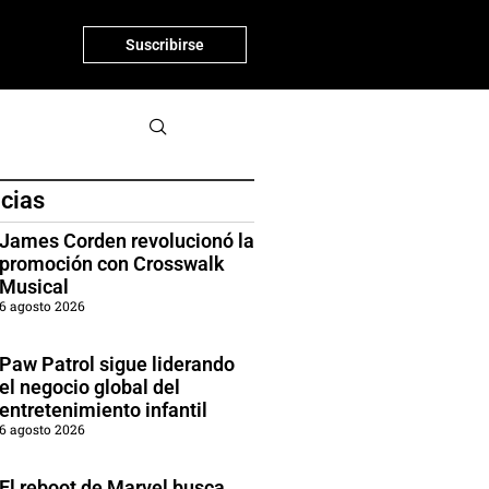
Suscribirse
icias
James Corden revolucionó la
promoción con Crosswalk
Musical
6 agosto 2026
Paw Patrol sigue liderando
el negocio global del
entretenimiento infantil
6 agosto 2026
El reboot de Marvel busca