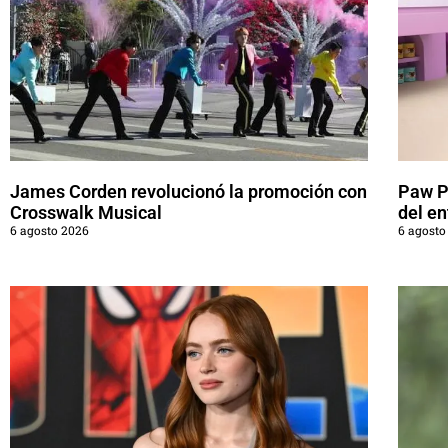
James Corden revolucionó la promoción con
Paw Pa
Crosswalk Musical
del en
6 agosto 2026
6 agosto