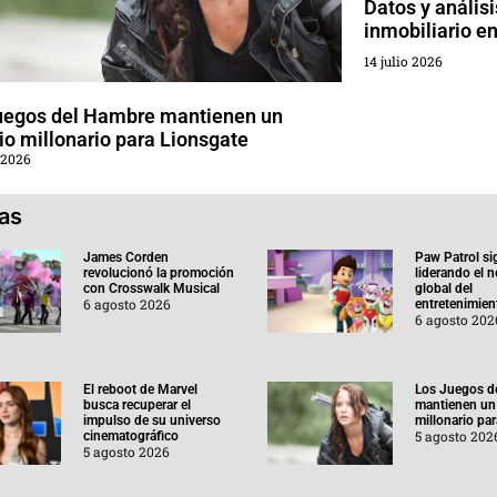
Datos y anális
inmobiliario e
14 julio 2026
uegos del Hambre mantienen un
o millonario para Lionsgate
 2026
ias
James Corden
Paw Patrol si
revolucionó la promoción
liderando el 
con Crosswalk Musical
global del
6 agosto 2026
entretenimient
6 agosto 202
El reboot de Marvel
Los Juegos d
busca recuperar el
mantienen un
impulso de su universo
millonario pa
5 agosto 202
cinematográfico
5 agosto 2026