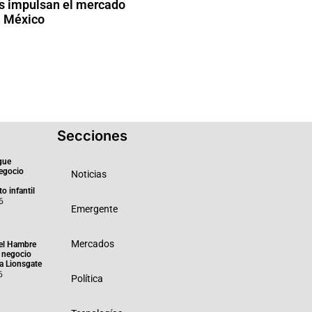
is impulsan el mercado
n México
Secciones
gue
negocio
Noticias
o infantil
6
Emergente
Mercados
el Hambre
 negocio
ra Lionsgate
6
Política