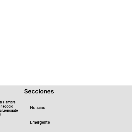
Secciones
el Hambre
 negocio
Noticias
ra Lionsgate
6
Emergente