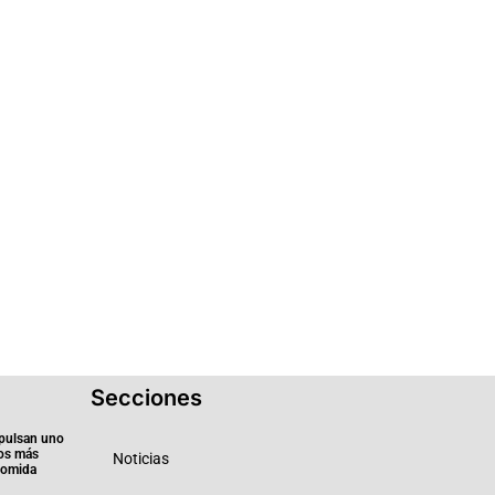
Secciones
pulsan uno
ios más
Noticias
 comida