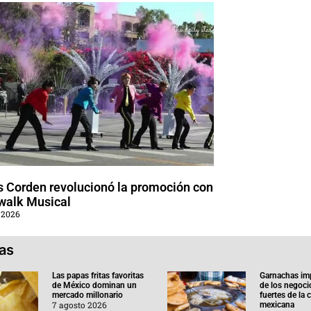
 Corden revolucionó la promoción con
walk Musical
 2026
ias
Las papas fritas favoritas
Garnachas im
de México dominan un
de los negoc
mercado millonario
fuertes de la
7 agosto 2026
mexicana