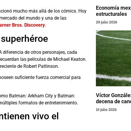
Economía mexi
lucionó mucho más allá de los cómics. Hoy
estructurales
 mercado del mundo y una de las
29 julio 2026
rner Bros. Discovery
.
 superhéroe
A diferencia de otros personajes, cada
recuerdan las películas de
Michael Keaton
.
 reciente de
Robert Pattinson
.
poseen suficiente fuerza comercial para
Víctor Gonzále
 como
Batman: Arkham City
y
Batman:
decena de canc
últiples formatos de entretenimiento.
10 julio 2026
ntienen vivo el