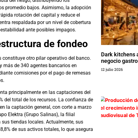
ta del riesgo, distribuyendo los
tos promedio bajos. Asimismo, la adopción
ida rotación del capital y reduce el
entra respaldada por un nivel de cobertura
 estabilidad ante posibles impagos.
 estructura de fondeo
Dark kitchens 
 constituye otro pilar operativo del banco.
negocio gastr
s y más de 340 agentes bancarios en
12 julio 2026
mediante comisiones por el pago de remesas
os.
tenta principalmente en las captaciones del
1% del total de los recursos. La confianza de
en la captación general, con corte a marzo
 Elektra (Grupo Salinas), la filial
 sus tiendas locales. Actualmente, sus
28,8% de sus activos totales, lo que asegura