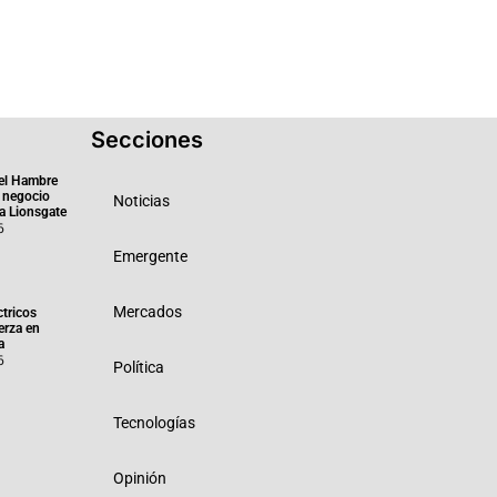
Secciones
el Hambre
 negocio
Noticias
ra Lionsgate
6
Emergente
Mercados
ctricos
erza en
a
6
Política
Tecnologías
Opinión