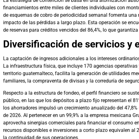
La estrategia de contención se basa en una atomización absolu
financiamientos entre miles de clientes individuales con mon
de esquemas de cobro de periodicidad semanal fomenta una ráp
impacto de las pérdidas a largo plazo. Esta operación se encu
de reservas para créditos vencidos del 86,4%, lo que garantiza
Diversificación de servicios y
La captación de ingresos adicionales a los intereses ordinarios
La infraestructura física, que incluye 170 agencias operativa
territorio guatemalteco, facilita la generación de utilidades 
familiares, la compraventa de divisas y la correduría de segur
Respecto a la estructura de fondeo, el perfil financiero se sus
público, en las que los depósitos a plazo fijo representan el 8
los ahorradores impulsó un crecimiento anualizado del 47,8% 
de 2026. Al pertenecer en un 99,9% a la empresa mexicana Grupo
aprovecha sinergias comerciales para financiar el consumo en
recursos disponibles e inversiones a corto plazo equivalen al 
la continuidad de sus operaciones.