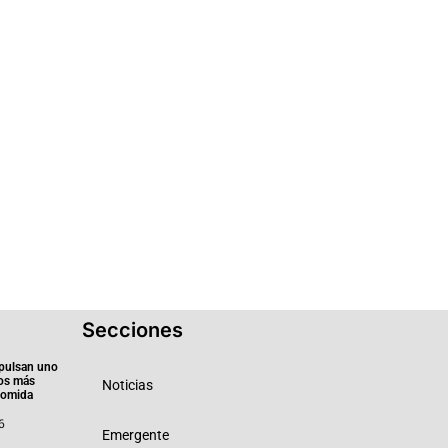
Secciones
pulsan uno
ios más
Noticias
 comida
6
Emergente