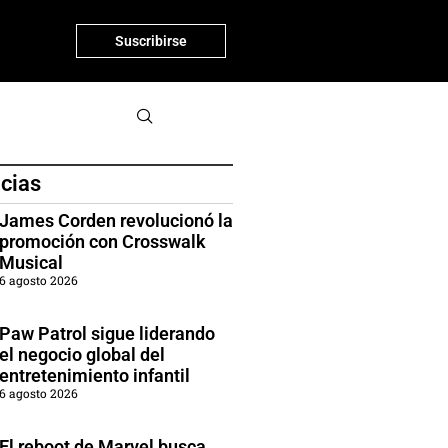
Suscribirse
icias
James Corden revolucionó la
promoción con Crosswalk
Musical
6 agosto 2026
Paw Patrol sigue liderando
el negocio global del
entretenimiento infantil
6 agosto 2026
El reboot de Marvel busca