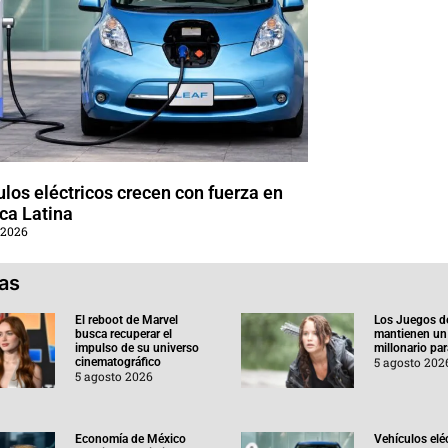
los eléctricos crecen con fuerza en
ca Latina
 2026
ias
El reboot de Marvel
Los Juegos d
busca recuperar el
mantienen un
impulso de su universo
millonario pa
5 agosto 202
cinematográfico
5 agosto 2026
Economía de México
Vehículos elé