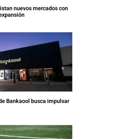
uistan nuevos mercados con
 expansión
de Bankaool busca impulsar