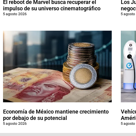
El reboot de Marvel busca recuperar el
Los J
impulso de su universo cinematográfico
negoci
5 agosto 2026
5 agosto
Economía de México mantiene crecimiento
Vehícu
por debajo de su potencial
Améri
5 agosto 2026
5 agosto