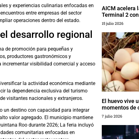
ales y experiencias culinarias enfocadas en
AICM acelera l
 encuentros entre empresas del sector
Terminal 2 con
ampliar operaciones dentro del estado.
15 julio 2026
el desarrollo regional
rma de promoción para pequeñas y
os, productores gastronómicos y
 incrementar visibilidad comercial y acceso
iversificar la actividad económica mediante
ucir la dependencia exclusiva del turismo
de visitantes nacionales y extranjeros.
El huevo vive 
momentos de 
o un destino con capacidad para integrar
7 julio 2026
 alto valor agregado. El municipio mantiene
Quintana Roo durante 2026; La feria incluyó
ividades comunitarias enfocadas en