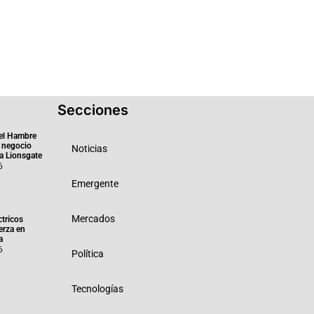
Secciones
el Hambre
 negocio
Noticias
ra Lionsgate
6
Emergente
Mercados
ctricos
erza en
a
6
Política
Tecnologías