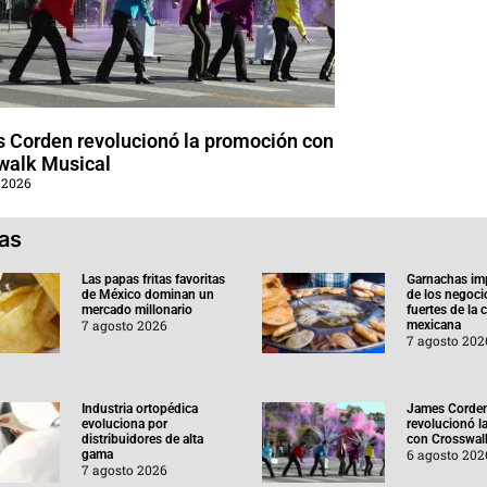
 Corden revolucionó la promoción con
walk Musical
 2026
ias
Las papas fritas favoritas
Garnachas im
de México dominan un
de los negoc
mercado millonario
fuertes de la
7 agosto 2026
mexicana
7 agosto 202
Industria ortopédica
James Corde
evoluciona por
revolucionó l
distribuidores de alta
con Crosswal
6 agosto 202
gama
7 agosto 2026