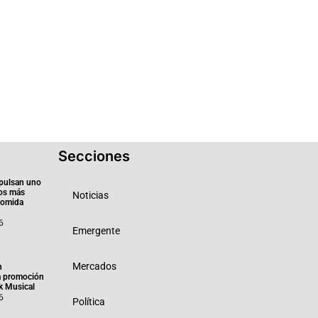
Secciones
pulsan uno
ios más
Noticias
 comida
6
Emergente
Mercados
n
a promoción
k Musical
6
Política