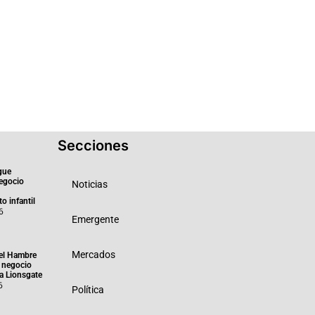
Secciones
gue
negocio
Noticias
o infantil
6
Emergente
Mercados
el Hambre
 negocio
ra Lionsgate
6
Política