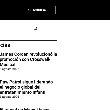
Suscribirse
icias
James Corden revolucionó la
promoción con Crosswalk
Musical
6 agosto 2026
Paw Patrol sigue liderando
el negocio global del
entretenimiento infantil
6 agosto 2026
El reboot de Marvel busca