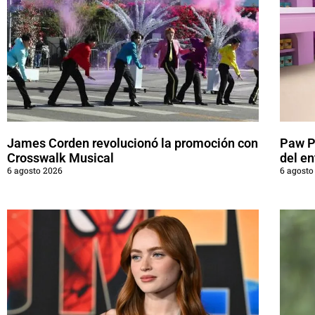
James Corden revolucionó la promoción con
Paw Pa
Crosswalk Musical
del en
6 agosto 2026
6 agosto