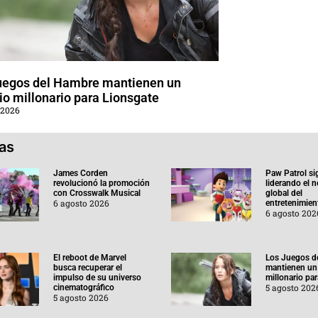
uegos del Hambre mantienen un
o millonario para Lionsgate
 2026
ias
James Corden
Paw Patrol si
revolucionó la promoción
liderando el 
con Crosswalk Musical
global del
6 agosto 2026
entretenimient
6 agosto 202
El reboot de Marvel
Los Juegos d
busca recuperar el
mantienen un
impulso de su universo
millonario pa
5 agosto 202
cinematográfico
5 agosto 2026