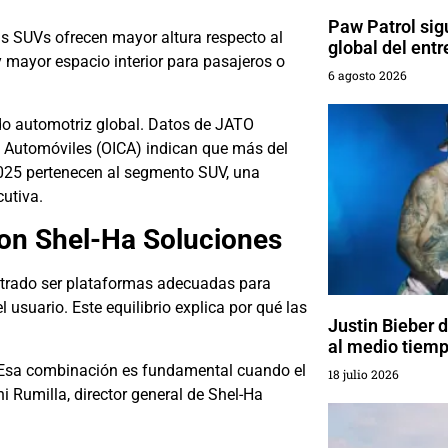
Paw Patrol sig
Las SUVs ofrecen mayor altura respecto al
global del entr
y mayor espacio interior para pasajeros o
6 agosto 2026
do automotriz global. Datos de JATO
e Automóviles (OICA) indican que más del
2025 pertenecen al segmento SUV, una
cutiva.
con Shel-Ha Soluciones
trado ser plataformas adecuadas para
 usuario. Este equilibrio explica por qué las
Justin Bieber 
al medio tiemp
. Esa combinación es fundamental cuando el
18 julio 2026
ni Rumilla, director general de Shel-Ha