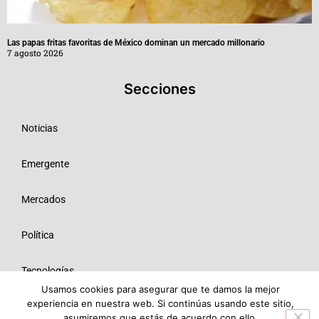
Las papas fritas favoritas de México dominan un mercado millonario
7 agosto 2026
Secciones
Noticias
Emergente
Mercados
Política
Tecnologías
Usamos cookies para asegurar que te damos la mejor
experiencia en nuestra web. Si continúas usando este sitio,
Opinión
asumiremos que estás de acuerdo con ello.